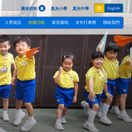
Next
繁
English
播放校歌
真光小學
真光中學
入學資訊
校園活動
家長園地
全年行事曆
聯絡我們