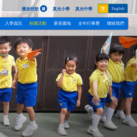
Next
繁
English
播放校歌
真光小學
真光中學
入學資訊
校園活動
家長園地
全年行事曆
聯絡我們