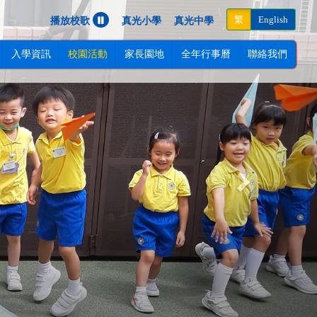
Next
繁
English
播放校歌
真光小學
真光中學
入學資訊
校園活動
家長園地
全年行事曆
聯絡我們